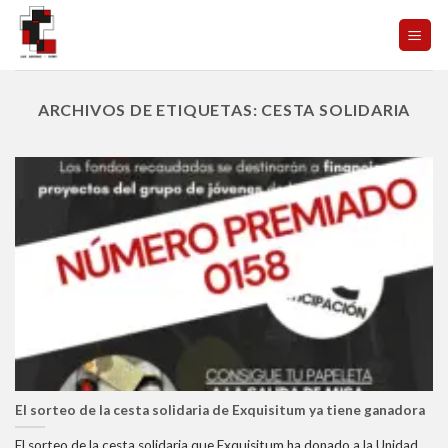
Skip
to
content
ARCHIVOS DE ETIQUETAS:
CESTA SOLIDARIA
El sorteo de la cesta solidaria de Exquisitum ya tiene ganadora
El sorteo de la cesta solidaria que Exquisitum ha donado a la Unidad