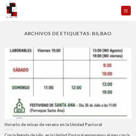
Skip
to
content
ARCHIVOS DE ETIQUETAS:
BILBAO
Horario de misas de verano en la Unidad Pastoral
Con la llegada de julio, en la Unidad Pastoral empezamos el mes con la